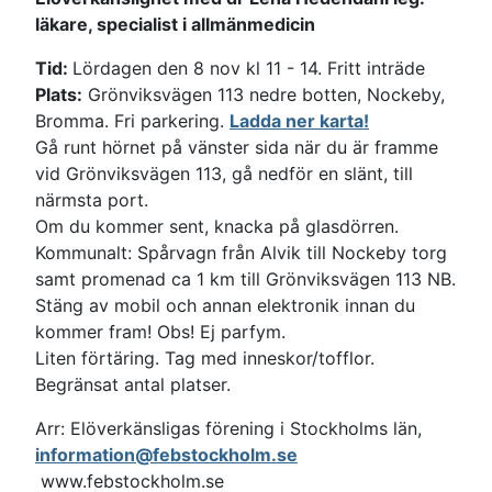
läkare, specialist i allmänmedicin
Tid:
Lördagen den 8 nov kl 11 - 14. Fritt inträde
Plats:
Grönviksvägen 113 nedre botten, Nockeby,
Bromma. Fri parkering.
Ladda ner karta!
Gå runt hörnet på vänster sida när du är framme
vid Grönviksvägen 113, gå nedför en slänt, till
närmsta port.
Om du kommer sent, knacka på glasdörren.
Kommunalt: Spårvagn från Alvik till Nockeby torg
samt promenad ca 1 km till Grönviksvägen 113 NB.
Stäng av mobil och annan elektronik innan du
kommer fram! Obs! Ej parfym.
Liten förtäring. Tag med inneskor/tofflor.
Begränsat antal platser.
Arr: Elöverkänsligas förening i Stockholms län,
information@febstockholm.se
www.febstockholm.se